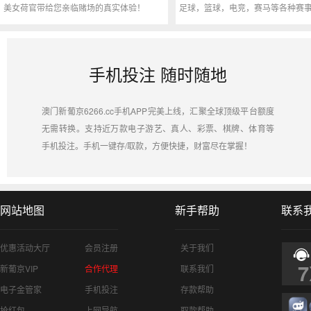
美女荷官带给您亲临赌场的真实体验！
足球，篮球，电竞，赛马等各种赛
手机投注 随时随地
澳门新葡京
6266.cc手机APP完美上线，汇聚全球顶级平台额度
无需转换。支持近万款电子游艺、真人、彩票、棋牌、体育等
手机投注。手机一键存/取款，方便快捷，财富尽在掌握！
网站地图
新手帮助
联系
优惠活动大厅
会员注册
关于我们
7
新葡京VIP
合作代理
联系我们
电子金管家
手机投注
存款帮助
抢红包
上网导航
取款帮助