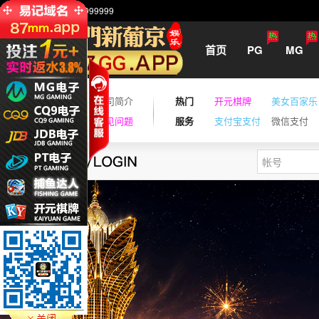
客服热线：+63 9495999999
首页
PG
MG
品牌
牌照展示
公司简介
热门
开元棋牌
美女百家乐
手机
下载中心
常见问题
服务
支付宝支付
微信支付
港澳政府网投牌照
菲律宾政府网投牌照
柬埔寨政府网投牌照